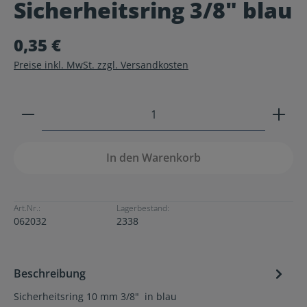
Sicherheitsring 3/8" blau
Durchschnittliche Bewertung von 0 von 5 Sternen
0,35 €
Preise inkl. MwSt. zzgl. Versandkosten
Produkt Anzahl: Gib den gewünschten Wert ein ode
In den Warenkorb
Art.Nr.:
Lagerbestand:
062032
2338
Beschreibung
Sicherheitsring 10 mm 3/8" in blau