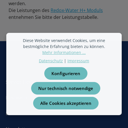
werden.
Die Leistungen des
Redox-Water H+ Moduls
entnehmen Sie bitte der Leistungstabelle.
Diese Website verwendet Cookies, um eine
bestmögliche Erfahrung bieten zu können.
Mehr Informationen ...
Datenschutz
|
Impressum
Konfigurieren
Service-Hotline
Nur technisch notwendige
Bestwater
Alle Cookies akzeptieren
BestAir