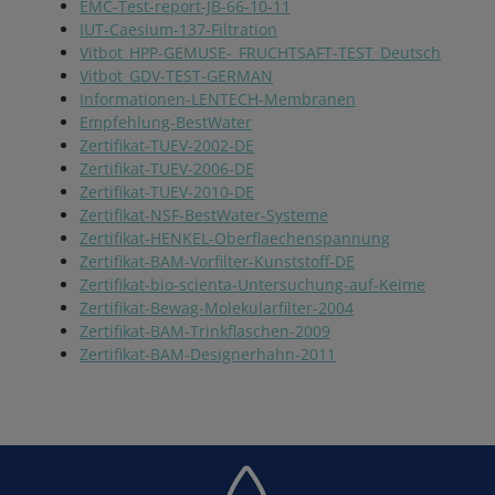
EMC-Test-report-JB-66-10-11
IUT-Caesium-137-Filtration
Vitbot_HPP-GEMUSE-_FRUCHTSAFT-TEST_Deutsch
Vitbot_GDV-TEST-GERMAN
Informationen-LENTECH-Membranen
Empfehlung-BestWater
Zertifikat-TUEV-2002-DE
Zertifikat-TUEV-2006-DE
Zertifikat-TUEV-2010-DE
Zertifikat-NSF-BestWater-Systeme
Zertifikat-HENKEL-Oberflaechenspannung
Zertifikat-BAM-Vorfilter-Kunststoff-DE
Zertifikat-bio-scienta-Untersuchung-auf-Keime
Zertifikat-Bewag-Molekularfilter-2004
Zertifikat-BAM-Trinkflaschen-2009
Zertifikat-BAM-Designerhahn-2011