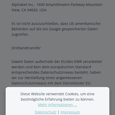
Alphabet Inc., 1600 Amphitheatre Parkway Mountain
View, CA 94043, USA
Es ist nicht auszuschließen, dass US-amerikanische
Behörden auf die bei Google gespeicherten Daten
zugreifen.
Drittlandtransfer
Soweit Daten außerhalb der EU/des EWR verarbeitet
werden und kein dem europäischen Standard
entsprechendes Datenschutzniveau besteht, haben
wir zur Herstellung eines angemessenen
Datenschutzniveaus mit dem Dienstleister EU-
Standardvertragsklauseln geschlossen. Die
Muttergesellschaft von Google Ireland, Google LLC,
Diese Website verwendet Cookies, um eine
hat Ihren Sitz in Kalifornien, USA. Eine Übermittlung
bestmögliche Erfahrung bieten zu können.
von Daten in die USA und ein Zugriff US-
Mehr Informationen ...
amerikanischer Behörden auf die bei Google
Datenschutz
|
Impressum