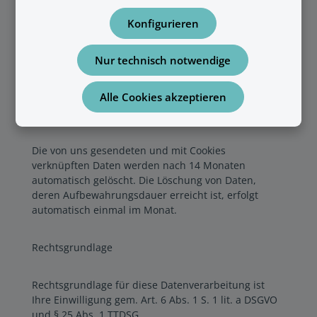
gespeicherten Daten kann nicht ausgeschlossen
werden. Die USA gelten derzeit aus
Konfigurieren
datenschutzrechtlicher Sicht als Drittland. Sie haben
dort nicht die gleichen Rechte wie innerhalb der EU/
Nur technisch notwendige
des EWR. Ggf. stehen Ihnen keine Rechtsbehelfe
gegen Zugriffe von Behörden zu.
Alle Cookies akzeptieren
Speicherdauer
Die von uns gesendeten und mit Cookies
verknüpften Daten werden nach 14 Monaten
automatisch gelöscht. Die Löschung von Daten,
deren Aufbewahrungsdauer erreicht ist, erfolgt
automatisch einmal im Monat.
Rechtsgrundlage
Rechtsgrundlage für diese Datenverarbeitung ist
Ihre Einwilligung gem. Art. 6 Abs. 1 S. 1 lit. a DSGVO
und § 25 Abs. 1 TTDSG.