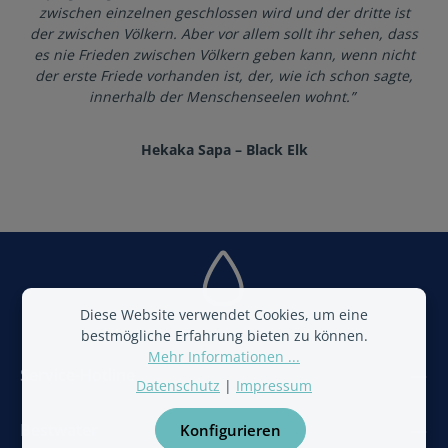
zwischen einzelnen geschlossen wird und der dritte ist
der zwischen Völkern. Aber vor allem sollt ihr sehen, dass
es nie Frieden zwischen Völkern geben kann, wenn nicht
der erste Friede vorhanden ist, der, wie ich schon sagte,
innerhalb der Menschenseelen wohnt.”
Hekaka Sapa – Black Elk
Diese Website verwendet Cookies, um eine
bestmögliche Erfahrung bieten zu können.
Mehr Informationen ...
Service-Hotline
Datenschutz
|
Impressum
Bestwater
Konfigurieren