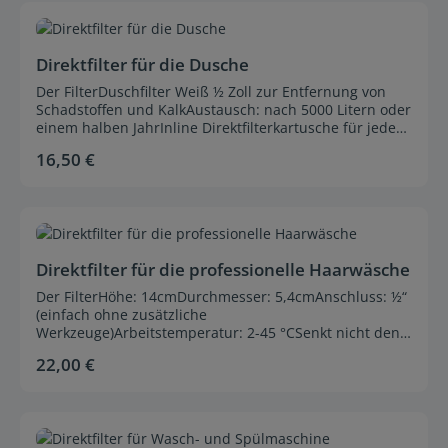
Durchschnittliche Bewertung von 0 von 5 Sternen
Direktfilter für die Dusche
Der FilterDuschfilter Weiß ½ Zoll zur Entfernung von
Schadstoffen und KalkAustausch: nach 5000 Litern oder
einem halben JahrInline Direktfilterkartusche für jeden
Duschkopf zum NachrüstenAnschluss:½“ (einfach ohne
16,50 €
Regulärer Preis:
zusätzliche Werkzeuge)Wirkung:entfernt mechanische
Verunreinigungen über 15qmneutralisiert Chlor und
Chloroformentfernt Baktierien und deren organische
Bestandteilereduziert Hautrötungen und verhindert
Durchschnittliche Bewertung von 0 von 5 Sternen
Austrocknung der Hautverhindert die Bildung von
Steinablagerungen Austausch:nach 5000 Litern oder
Direktfilter für die professionelle Haarwäsche
einem halben Jahr
Der FilterHöhe: 14cmDurchmesser: 5,4cmAnschluss: ½“
(einfach ohne zusätzliche
Werkzeuge)Arbeitstemperatur: 2-45 °CSenkt nicht den
WasserdruckWirkung:entfernt mechanische
22,00 €
Regulärer Preis:
Verunreinigungen über 15qmneutralisiert Chlor und
Chloroformentfernt Baktierien und deren organische
Bestandteilereduziert Hautrötungen und verhindert
Austrocknung der Hautverhindert die Bildung von
Durchschnittliche Bewertung von 0 von 5 Sternen
SteinablagerungenAustausch: nach 20.000 Litern oder