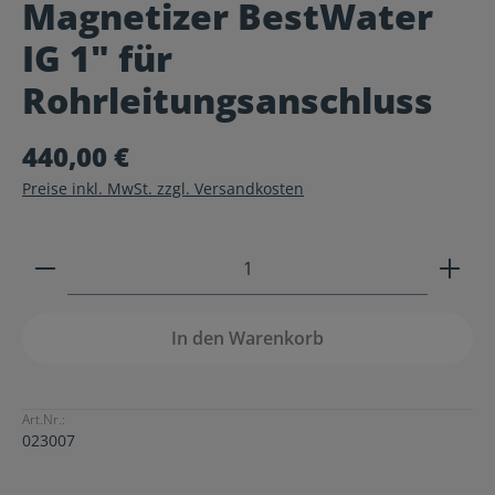
Magnetizer BestWater
Durchschnittliche Bewertung von 0 von 5 Sternen
IG 1" für
Rohrleitungsanschluss
440,00 €
Preise inkl. MwSt. zzgl. Versandkosten
Produkt Anzahl: Gib den gewünschten Wert ein ode
In den Warenkorb
Art.Nr.:
023007