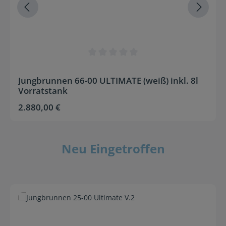
Durchschnittliche Bewertung von 0 von 5 Sternen
Jungbrunnen 66-00 ULTIMATE (weiß) inkl. 8l
Vorratstank
2.880,00 €
Regulärer Preis:
Neu Eingetroffen
Produktgalerie überspringen