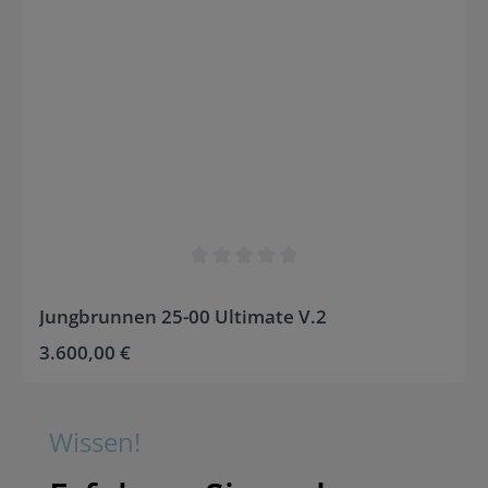
Durchschnittliche Bewertung von 0 von 5 Sternen
Jungbrunnen 25-00 Ultimate V.2
3.600,00 €
Regulärer Preis:
Wissen!