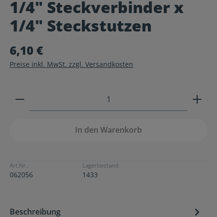
1/4" Steckverbinder x
Durchschnittliche Bewertung von 0 von 5 Sternen
1/4" Steckstutzen
6,10 €
Preise inkl. MwSt. zzgl. Versandkosten
Produkt Anzahl: Gib den gewünschten Wert ein ode
In den Warenkorb
Art.Nr.:
Lagerbestand:
062056
1433
Beschreibung