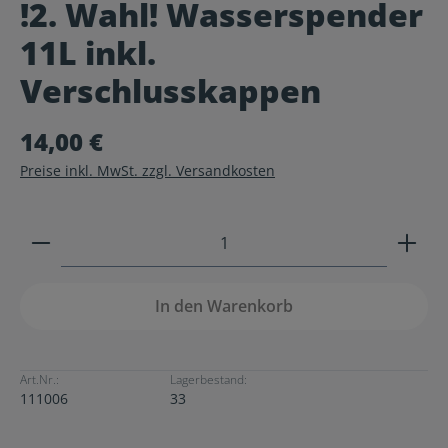
!2. Wahl! Wasserspender
Durchschnittliche Bewertung von 0 von 5 Sternen
11L inkl.
Verschlusskappen
14,00 €
Preise inkl. MwSt. zzgl. Versandkosten
Produkt Anzahl: Gib den gewünschten Wert ein ode
In den Warenkorb
Art.Nr.:
Lagerbestand:
111006
33