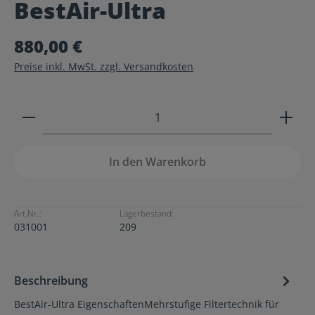
BestAir-Ultra
Durchschnittliche Bewertung von 0 von 5 Sternen
880,00 €
Preise inkl. MwSt. zzgl. Versandkosten
Produkt Anzahl: Gib den gewünschten Wert ein ode
In den Warenkorb
Art.Nr.:
Lagerbestand:
031001
209
Beschreibung
BestAir-Ultra EigenschaftenMehrstufige Filtertechnik für