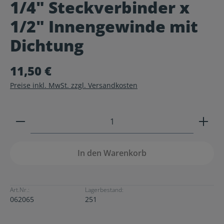
1/4" Steckverbinder x
Durchschnittliche Bewertung von 0 von 5 Sternen
1/2" Innengewinde mit
Dichtung
11,50 €
Preise inkl. MwSt. zzgl. Versandkosten
Produkt Anzahl: Gib den gewünschten Wert ein ode
In den Warenkorb
Art.Nr.:
Lagerbestand:
062065
251