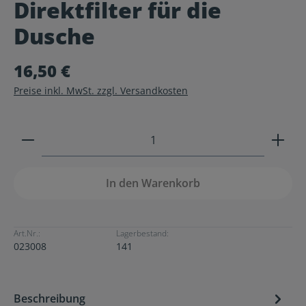
Direktfilter für die
Durchschnittliche Bewertung von 0 von 5 Sternen
Dusche
16,50 €
Preise inkl. MwSt. zzgl. Versandkosten
Produkt Anzahl: Gib den gewünschten Wert ein ode
In den Warenkorb
Art.Nr.:
Lagerbestand:
023008
141
Beschreibung