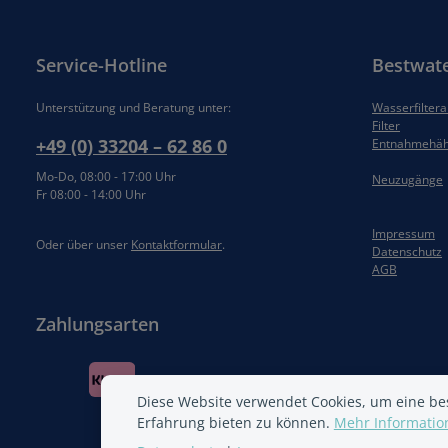
Service-Hotline
Bestwat
Unterstützung und Beratung unter:
Wasserfilter
Filter
+49 (0) 33204 – 62 86 0
Entnahmehä
Mo-Do, 08:00 - 17:00 Uhr
Neuzugänge
Fr 08:00 - 14:00 Uhr
Impressum
Oder über unser
Kontaktformular
.
Datenschutz
AGB
Zahlungsarten
Diese Website verwendet Cookies, um eine be
Erfahrung bieten zu können.
Mehr Information