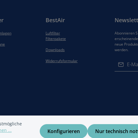
er
BestAir
Newslett
anlagen
Luftfilter
Abonnieren Si
Filterpakete
erscheinenden
hne
neue Produkt
Downloads
werden.
E-Mail-Adres
Widerrufsformular
Datenschut
Die mit ein
Ich habe di
Felder sind 
Datenschu
Kenntnis g
gelesen und
einverstand
stmögliche
en ...
Konfigurieren
Nur technisch no