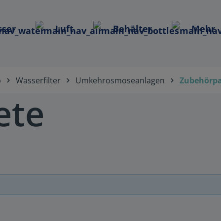
ser
Luft
Behälter
Mehr
p
Wasserfilter
Umkehrosmoseanlagen
Zubehörpa
ete