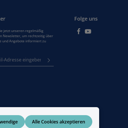
er
Folge uns
e jetzt unseren regelmäßig
 Newsletter, um rechtzeitig über
e und Angebote informiert zu
se*
z
em Stern (*) markierten
e
Pflichtfelder.
tzbestimmungen
zur
enommen und die
AGB
 bin mit ihnen
en.
twendige
Alle Cookies akzeptieren