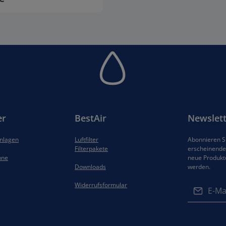
ten Wert ein oder benutze die Schaltflä
ukt Anzahl: Gib den gewünschten Wert ei
er
BestAir
Newslett
anlagen
Luftfilter
Abonnieren Si
Filterpakete
erscheinenden
hne
neue Produkt
Downloads
werden.
E-Mail-Adres
Widerrufsformular
Datenschut
Die mit ein