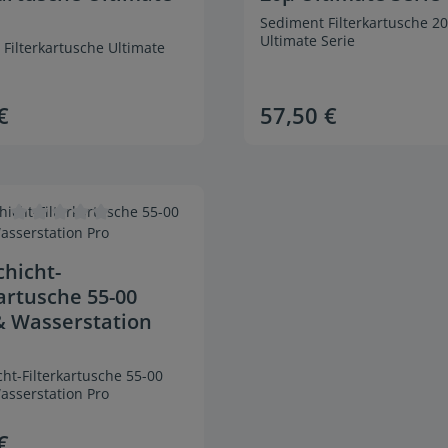
Sediment Filterkartusche 2
Ultimate Serie
 Filterkartusche Ultimate
€
57,50 €
Preis:
Regulärer Preis:
ten Wert ein oder benutze die Schaltflä
ukt Anzahl: Gib den gewünschten Wert ei
Produkt Anzahl
ittliche Bewertung von 0 von 5 Sternen
chicht-
kartusche 55-00
& Wasserstation
ht-Filterkartusche 55-00
asserstation Pro
€
Preis: