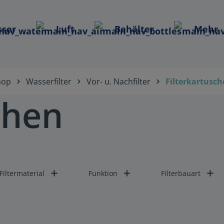
ser
Luft
Behälter
Mehr
hop
Wasserfilter
Vor- u. Nachfilter
Filterkartusc
chen
Filtermaterial
Funktion
Filterbauart