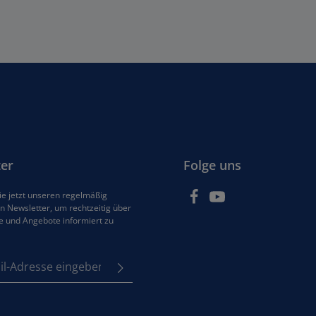
chen um die Anzahl zu erhöhen oder zu 
n oder benutze die Schaltflächen um di
er
Folge uns
e jetzt unseren regelmäßig
 Newsletter, um rechtzeitig über
e und Angebote informiert zu
se*
z
em Stern (*) markierten