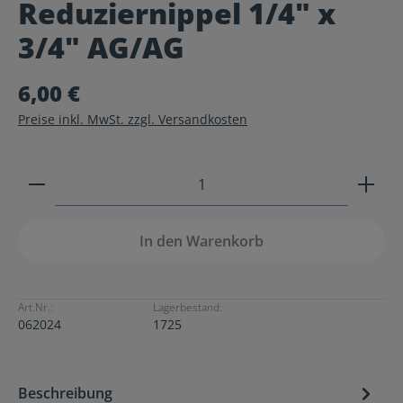
Reduziernippel 1/4" x
Durchschnittliche Bewertung von 0 von 5 Sternen
3/4" AG/AG
6,00 €
Preise inkl. MwSt. zzgl. Versandkosten
Produkt Anzahl: Gib den gewünschten Wert ein ode
In den Warenkorb
Art.Nr.:
Lagerbestand:
062024
1725
Beschreibung