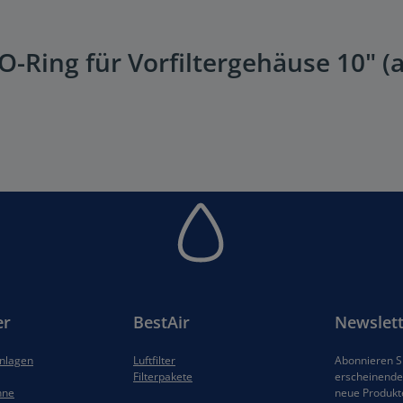
-Ring für Vorfiltergehäuse 10" (a
er
BestAir
Newslett
anlagen
Luftfilter
Abonnieren Si
Filterpakete
erscheinenden
hne
neue Produkt