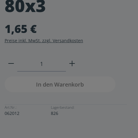
80x3
1,65 €
Preise inkl. MwSt. zzgl. Versandkosten
Produkt Anzahl: Gib den gewünschten W
In den Warenkorb
Art.Nr.:
Lagerbestand:
062012
826