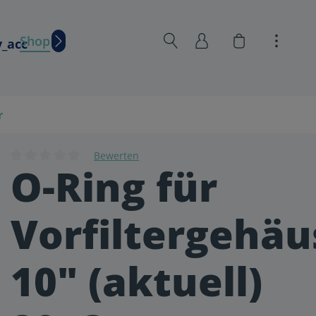
Warenkorb en
Shop
Wissen
r
Bewerten
O-Ring für
Durchschnittliche Bewertung von 0 von 5 Sternen
Vorfiltergehäu
10" (aktuell)