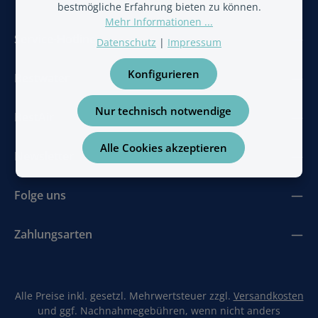
bestmögliche Erfahrung bieten zu können.
Mehr Informationen ...
Service-Hotline
Datenschutz
|
Impressum
Konfigurieren
Bestwater
Nur technisch notwendige
BestAir
Alle Cookies akzeptieren
Newsletter
Folge uns
Zahlungsarten
Alle Preise inkl. gesetzl. Mehrwertsteuer zzgl.
Versandkosten
und ggf. Nachnahmegebühren, wenn nicht anders