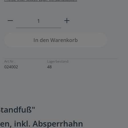
Produkt Anzahl: Gib den gewünschten W
In den Warenkorb
Art.Nr.:
Lagerbestand:
024002
48
Standfuß"
en, inkl. Absperrhahn