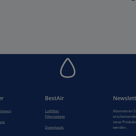
er
BestAir
Newslett
anlagen
Luftfilter
Abonnieren Si
Filterpakete
erscheinenden
hne
neue Produkt
Downloads
werden.