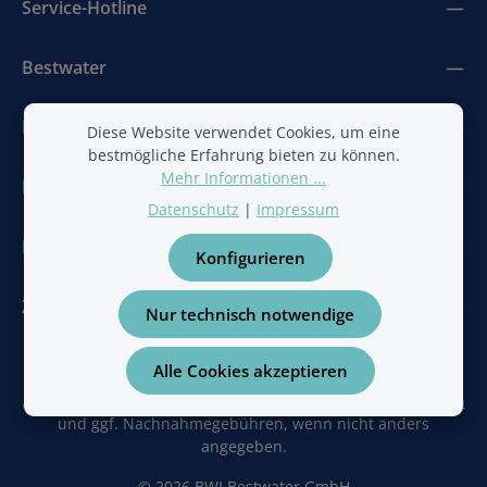
Service-Hotline
Bestwater
BestAir
Diese Website verwendet Cookies, um eine
bestmögliche Erfahrung bieten zu können.
Mehr Informationen ...
Newsletter
Datenschutz
|
Impressum
Folge uns
Konfigurieren
Zahlungsarten
Nur technisch notwendige
Alle Cookies akzeptieren
Alle Preise inkl. gesetzl. Mehrwertsteuer zzgl.
Versandkosten
und ggf. Nachnahmegebühren, wenn nicht anders
angegeben.
© 2026 BWI Bestwater GmbH