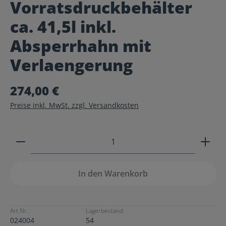
Vorratsdruckbehälter
Durchschnittliche Bewertung von 0 von 5 Sternen
ca. 41,5l inkl.
Absperrhahn mit
Verlaengerung
274,00 €
Preise inkl. MwSt. zzgl. Versandkosten
Produkt Anzahl: Gib den gewünschten Wert ein ode
In den Warenkorb
Art.Nr.:
Lagerbestand:
024004
54