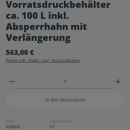
Vorratsdruckbehälter
Durchschnittliche Bewertung von 0 von 5 Sternen
ca. 100 L inkl.
Absperrhahn mit
Verlängerung
563,00 €
Preise inkl. MwSt. zzgl. Versandkosten
Produkt Anzahl: Gib den gewünschten Wert ein ode
In den Warenkorb
Art.Nr.:
Lagerbestand:
024006
19