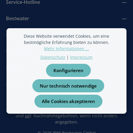
Service-Hotline
Bestwater
BestAir
Diese Website verwendet Cookies, um eine
bestmögliche Erfahrung bieten zu können.
Mehr Informationen ...
Newsletter
Datenschutz
|
Impressum
Folge uns
Konfigurieren
Zahlungsarten
Nur technisch notwendige
Alle Cookies akzeptieren
Alle Preise inkl. gesetzl. Mehrwertsteuer zzgl.
Versandkosten
und ggf. Nachnahmegebühren, wenn nicht anders
angegeben.
© 2026 BWI Bestwater GmbH