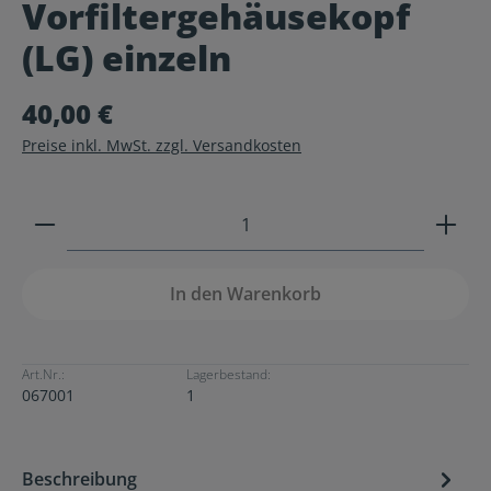
Vorfiltergehäusekopf
Durchschnittliche Bewertung von 0 von 5 Sternen
(LG) einzeln
40,00 €
Preise inkl. MwSt. zzgl. Versandkosten
Produkt Anzahl: Gib den gewünschten Wert ein ode
In den Warenkorb
Art.Nr.:
Lagerbestand:
067001
1
Beschreibung