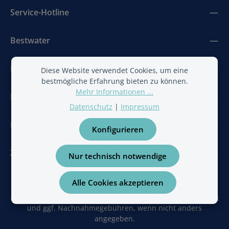
Service-Hotline
Bestwater
BestAir
Diese Website verwendet Cookies, um eine
bestmögliche Erfahrung bieten zu können.
Mehr Informationen ...
Newsletter
Datenschutz
|
Impressum
Folge uns
Konfigurieren
Zahlungsarten
Nur technisch notwendige
Alle Cookies akzeptieren
Alle Preise inkl. gesetzl. Mehrwertsteuer zzgl.
Versandkosten
und ggf. Nachnahmegebühren, wenn nicht anders
angegeben.