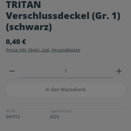
TRITAN
Durchschnittliche Bewertung von 0 von 5 Sternen
Verschlussdeckel (Gr. 1)
(schwarz)
0,40 €
Preise inkl. MwSt. zzgl. Versandkosten
Produkt Anzahl: Gib den gewünschten Wert ein ode
In den Warenkorb
Art.Nr.:
Lagerbestand:
041012
3225