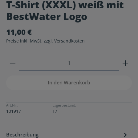
T-Shirt (XXXL) weiß mit
Durchschnittliche Bewertung von 0 von 5 Sternen
BestWater Logo
11,00 €
Preise inkl. MwSt. zzgl. Versandkosten
Produkt Anzahl: Gib den gewünschten Wert ein ode
In den Warenkorb
Art.Nr.:
Lagerbestand:
101917
17
Beschreibung