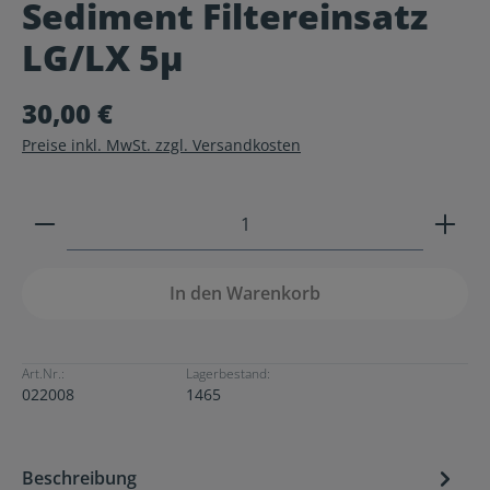
Sediment Filtereinsatz
Durchschnittliche Bewertung von 0 von 5 Sternen
LG/LX 5µ
30,00 €
Preise inkl. MwSt. zzgl. Versandkosten
Produkt Anzahl: Gib den gewünschten Wert ein ode
In den Warenkorb
Art.Nr.:
Lagerbestand:
022008
1465
Beschreibung