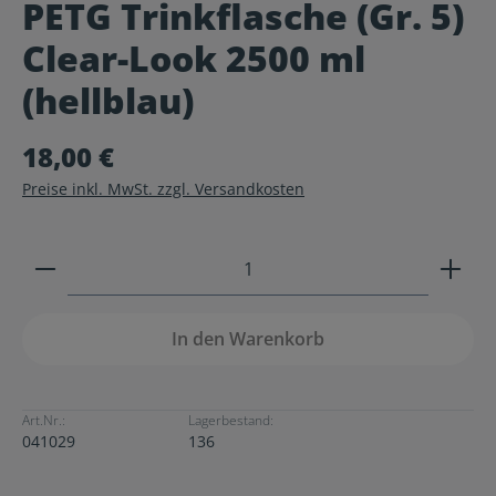
PETG Trinkflasche (Gr. 5)
Durchschnittliche Bewertung von 0 von 5 Sternen
Clear-Look 2500 ml
(hellblau)
18,00 €
Preise inkl. MwSt. zzgl. Versandkosten
Produkt Anzahl: Gib den gewünschten Wert ein ode
In den Warenkorb
Art.Nr.:
Lagerbestand:
041029
136