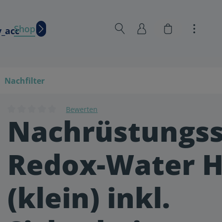
Warenkorb en
Shop
Wissen
Nachfilter
Bewerten
Nachrüstungss
Durchschnittliche Bewertung von 0 von 5 Sternen
Redox-Water 
(klein) inkl.