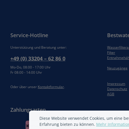
Service-Hotline
Bestwat
Unterstützung und Beratung unter:
Wasserfilter
Filter
+49 (0) 33204 – 62 86 0
Entnahmehä
Mo-Do, 08:00 - 17:00 Uhr
Neuzugänge
Fr 08:00 - 14:00 Uhr
Impressum
Oder über unser
Kontaktformular
.
Datenschutz
AGB
Zahlungsarten
Diese Website verwendet Cookies, um eine be
Erfahrung bieten zu können.
Mehr Information