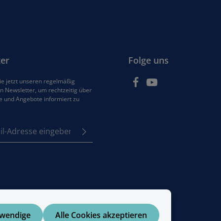
er
Folge uns
e jetzt unseren regelmäßig
 Newsletter, um rechtzeitig über
e und Angebote informiert zu
se*
z
em Stern (*) markierten
e
Pflichtfelder.
tzbestimmungen
zur
enommen und die
AGB
 bin mit ihnen
en.
twendige
Alle Cookies akzeptieren