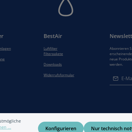
er
BestAir
Newslett
anlagen
Luftfilter
Abonnieren Si
Filterpakete
erscheinenden
hne
neue Produkt
Downloads
werden.
E-Mail-Adres
Widerrufsformular
Datenschut
Die mit ein
Ich habe di
Felder sind 
Datenschu
Kenntnis g
gelesen und
stmögliche
einverstand
en ...
Konfigurieren
Nur technisch no