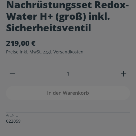
Nachrüstungsset Redox-
Durchschnittliche Bewertung von 0 von 5 Sternen
Water H+ (groß) inkl.
Sicherheitsventil
219,00 €
Preise inkl. MwSt. zzgl. Versandkosten
Produkt Anzahl: Gib den gewünschten Wert ein ode
In den Warenkorb
Art.Nr.:
022059