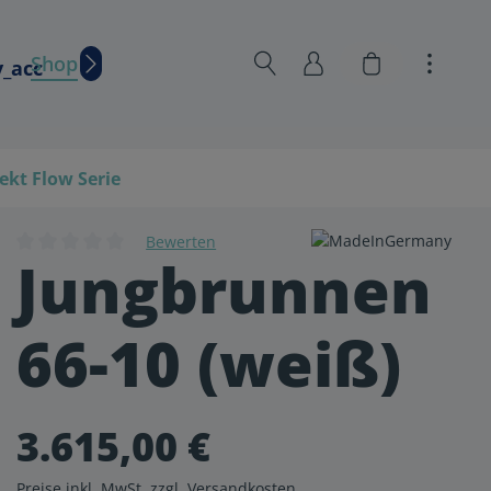
Warenkorb en
Shop
Wissen
ekt Flow Serie
Bewerten
Jungbrunnen
Durchschnittliche Bewertung von 0 von 5 Sternen
66-10 (weiß)
3.615,00 €
Preise inkl. MwSt. zzgl. Versandkosten