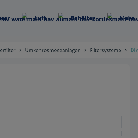
ser
Luft
Behälter
Mehr
rfilter
Umkehrosmoseanlagen
Filtersysteme
Dir