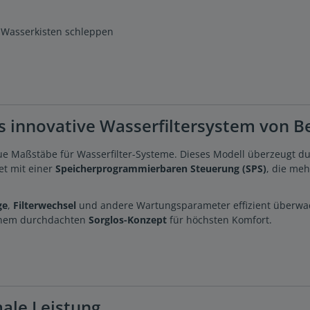
 Wasserkisten schleppen
s innovative Wasserfiltersystem von 
ue Maßstäbe für Wasserfilter-Systeme. Dieses Modell überzeugt 
et mit einer
Speicherprogrammierbaren Steuerung (SPS)
, die meh
ge
,
Filterwechsel
und andere Wartungsparameter effizient überwacht
einem durchdachten
Sorglos-Konzept
für höchsten Komfort.
ale Leistung