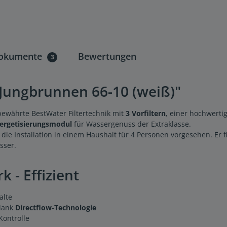
okumente
Bewertungen
3
Jungbrunnen 66-10 (weiß)"
bewährte BestWater Filtertechnik mit
3 Vorfiltern
, einer hochwert
ergetisierungsmodul
für Wassergenuss der Extraklasse.
r die Installation in einem Haushalt für 4 Personen vorgesehen. Er
sser.
k - Effizient
alte
 dank
Directflow-Technologie
Kontrolle