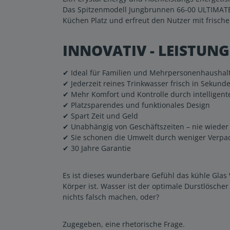
Das Spitzenmodell Jungbrunnen 66-00 ULTIMATE i
Küchen Platz und erfreut den Nutzer mit frisch
INNOVATIV - LEISTUNG
✔ Ideal für Familien und Mehrpersonenhaushal
✔ Jederzeit reines Trinkwasser frisch in Sekund
✔ Mehr Komfort und Kontrolle durch intelligen
✔ Platzsparendes und funktionales Design
✔ Spart Zeit und Geld
✔ Unabhängig von Geschäftszeiten – nie wiede
✔ Sie schonen die Umwelt durch weniger Verpa
✔ 30 Jahre Garantie
Es ist dieses wunderbare Gefühl das kühle Gla
Körper ist. Wasser ist der optimale Durstlösche
nichts falsch machen, oder?
Zugegeben, eine rhetorische Frage.