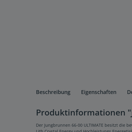
Beschreibung
Eigenschaften
D
Produktinformationen "J
Der Jungbrunnen 66-00 ULTIMATE besitzt die bew
Lith Crystal Energy und Hochleistungs Energeti