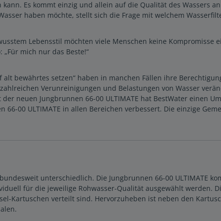
n kann. Es kommt einzig und allein auf die Qualität des Wassers an
Wasser haben möchte, stellt sich die Frage mit welchem Wasserfilt
usstem Lebensstil möchten viele Menschen keine Kompromisse e
: „Für mich nur das Beste!“
 alt bewährtes setzen“ haben in manchen Fällen ihre Berechtigung
ie zahlreichen Verunreinigungen und Belastungen von Wasser ver
Mit der neuen Jungbrunnen 66-00 ULTIMATE hat BestWater einen Um
66-00 ULTIMATE in allen Bereichen verbessert. Die einzige Gemei
 bundesweit unterschiedlich. Die Jungbrunnen 66-00 ULTIMATE komm
ndividuell für die jeweilige Rohwasser-Qualität ausgewählt werde
chsel-Kartuschen verteilt sind. Hervorzuheben ist neben den Kart
alen.