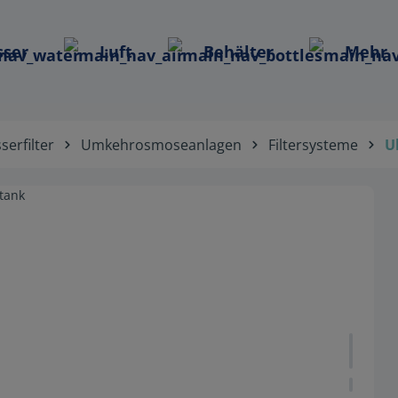
ser
Luft
Behälter
Mehr
serfilter
Umkehrosmoseanlagen
Filtersysteme
U