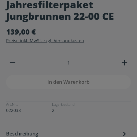
Jahresfilterpaket
Durchschnittliche Bewertung von 0 von 5 Sternen
Jungbrunnen 22-00 CE
139,00 €
Preise inkl. MwSt. zzgl. Versandkosten
Produkt Anzahl: Gib den gewünschten Wert ein ode
In den Warenkorb
Art.Nr.:
Lagerbestand:
022038
2
Beschreibung