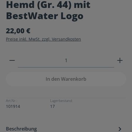
Hemd (Gr. 44) mit
Durchschnittliche Bewertung von 0 von 5 Sternen
BestWater Logo
22,00 €
Preise inkl. MwSt. zzgl. Versandkosten
Produkt Anzahl: Gib den gewünschten Wert ein ode
In den Warenkorb
Art.Nr.:
Lagerbestand:
101914
17
Beschreibung