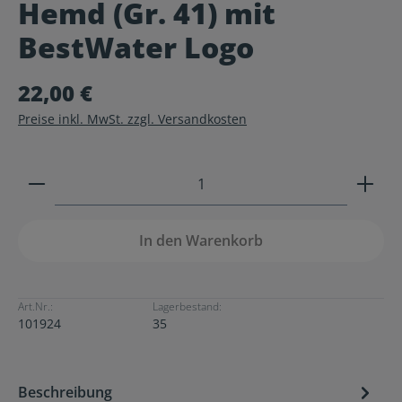
Hemd (Gr. 41) mit
Durchschnittliche Bewertung von 0 von 5 Sternen
BestWater Logo
22,00 €
Preise inkl. MwSt. zzgl. Versandkosten
Produkt Anzahl: Gib den gewünschten Wert ein ode
In den Warenkorb
Art.Nr.:
Lagerbestand:
101924
35
Beschreibung