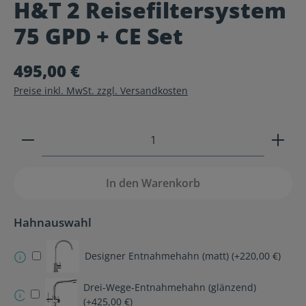
H&T 2 Reisefiltersystem
Durchschnittliche Bewertung von 0 von 5 Sternen
75 GPD + CE Set
495,00 €
Preise inkl. MwSt. zzgl. Versandkosten
Produkt Anzahl: Gib den gewünschten Wert ein ode
In den Warenkorb
Hahnauswahl
Designer Entnahmehahn (matt) (+220,00 €)
Drei-Wege-Entnahmehahn (glänzend)
(+425,00 €)