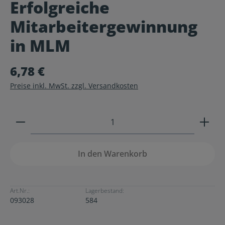
Erfolgreiche
Durchschnittliche Bewertung von 0 von 5 Sternen
Mitarbeitergewinnung
in MLM
6,78 €
Preise inkl. MwSt. zzgl. Versandkosten
Produkt Anzahl: Gib den gewünschten Wert ein ode
In den Warenkorb
Art.Nr.:
Lagerbestand:
093028
584