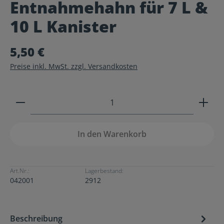
Entnahmehahn für 7 L &
Durchschnittliche Bewertung von 0 von 5 Sternen
10 L Kanister
5,50 €
Preise inkl. MwSt. zzgl. Versandkosten
Produkt Anzahl: Gib den gewünschten Wert ein ode
In den Warenkorb
Art.Nr.:
Lagerbestand:
042001
2912
Beschreibung