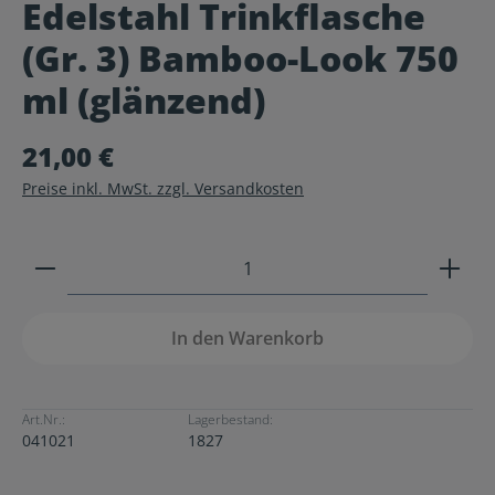
Edelstahl Trinkflasche
Durchschnittliche Bewertung von 0 von 5 Sternen
(Gr. 3) Bamboo-Look 750
ml (glänzend)
21,00 €
Preise inkl. MwSt. zzgl. Versandkosten
Produkt Anzahl: Gib den gewünschten Wert ein ode
In den Warenkorb
Art.Nr.:
Lagerbestand:
041021
1827