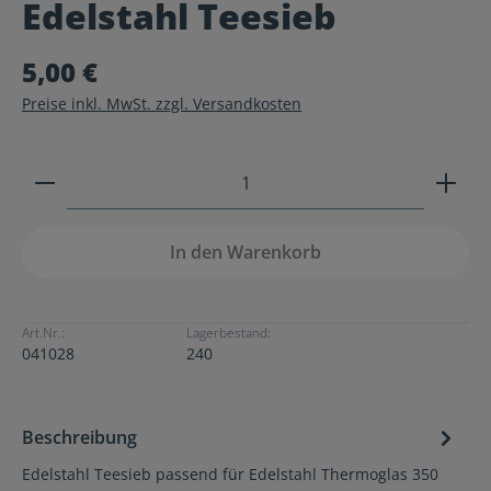
Edelstahl Teesieb
Durchschnittliche Bewertung von 0 von 5 Sternen
5,00 €
Preise inkl. MwSt. zzgl. Versandkosten
Produkt Anzahl: Gib den gewünschten Wert ein ode
In den Warenkorb
Art.Nr.:
Lagerbestand:
041028
240
Beschreibung
Edelstahl Teesieb passend für Edelstahl Thermoglas 350