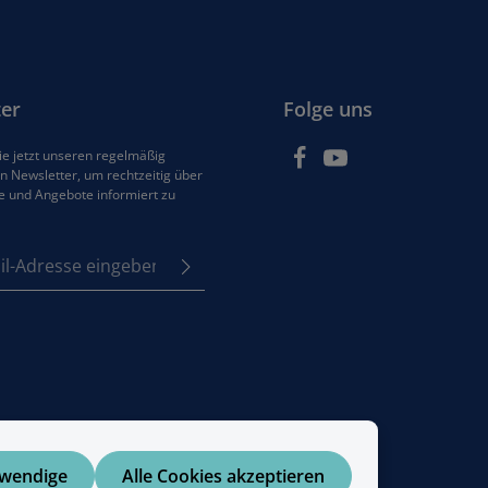
er
Folge uns
e jetzt unseren regelmäßig
 Newsletter, um rechtzeitig über
e und Angebote informiert zu
se*
z
em Stern (*) markierten
e
Pflichtfelder.
tzbestimmungen
zur
enommen und die
AGB
 bin mit ihnen
en.
twendige
Alle Cookies akzeptieren