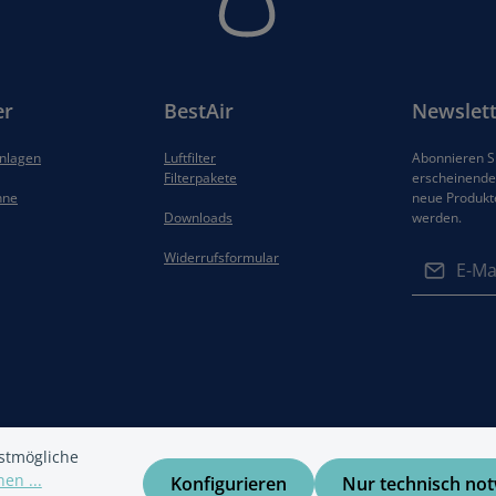
er
BestAir
Newslett
anlagen
Luftfilter
Abonnieren Si
Filterpakete
erscheinenden
hne
neue Produkt
Downloads
werden.
E-Mail-Adres
Widerrufsformular
Datenschut
Die mit ein
Ich habe di
Felder sind 
Datenschu
Kenntnis g
gelesen und
einverstand
stmögliche
en ...
Konfigurieren
Nur technisch no