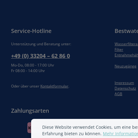
Service-Hotline
Bestwat
Unterstützung und Beratung unter:
Wasserfilter
Filter
+49 (0) 33204 – 62 86 0
Entnahmehä
Mo-Do, 08:00 - 17:00 Uhr
Neuzugänge
Fr 08:00 - 14:00 Uhr
Impressum
Oder über unser
Kontaktformular
.
Datenschutz
AGB
Zahlungsarten
Diese Website verwendet Cookies, um eine be
Erfahrung bieten zu können.
Mehr Information