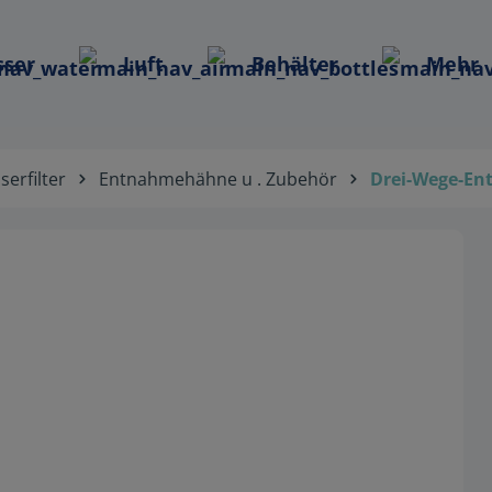
ser
Luft
Behälter
Mehr
erfilter
Entnahmehähne u . Zubehör
Drei-Wege-E