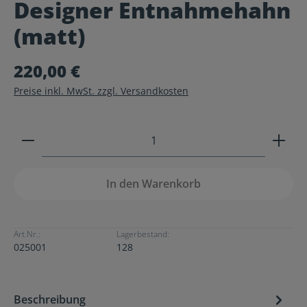
Designer Entnahmehahn
Durchschnittliche Bewertung von 0 von 5 Sternen
(matt)
220,00 €
Preise inkl. MwSt. zzgl. Versandkosten
Produkt Anzahl: Gib den gewünschten Wert ein ode
In den Warenkorb
Art.Nr.:
Lagerbestand:
025001
128
Beschreibung