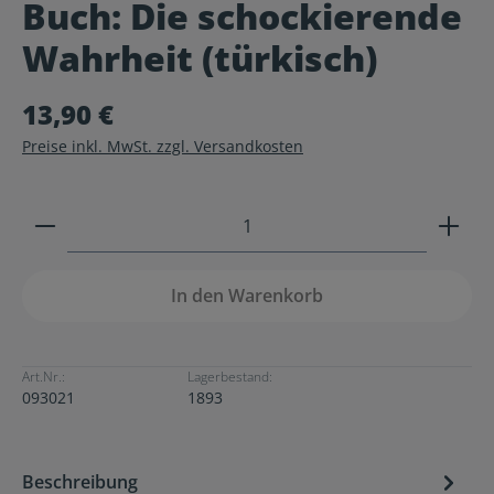
Buch: Die schockierende
Durchschnittliche Bewertung von 0 von 5 Sternen
Wahrheit (türkisch)
13,90 €
Preise inkl. MwSt. zzgl. Versandkosten
Produkt Anzahl: Gib den gewünschten Wert ein ode
In den Warenkorb
Art.Nr.:
Lagerbestand:
093021
1893
Beschreibung