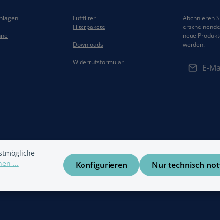
anlagen
Luftfilter
Abonnieren Si
Filterpakete
erscheinenden
hne
neue Produkt
Downloads
werden.
E-Mail-Adres
Widerrufsformular
Datenschut
Die mit ein
Ich habe di
Felder sind 
Datenschu
Kenntnis g
gelesen und
einverstand
stmögliche
en ...
Konfigurieren
Nur technisch no