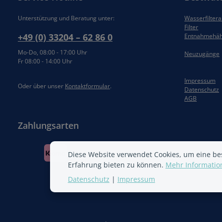
Unterstützung und Beratung unter:
Wasserfilter
Filter
+49 (0) 33204 – 62 86 0
Entnahmehä
Mo-Do, 08:00 - 17:00 Uhr
Neuzugänge
Fr 08:00 - 14:00 Uhr
Impressum
Oder über unser
Kontaktformular
.
Datenschutz
AGB
Zahlungsarten
Diese Website verwendet Cookies, um eine be
Erfahrung bieten zu können.
Mehr Information
Datenschutz
|
Impressum