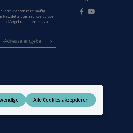
e jetzt unseren regelmäßig
 Newsletter, um rechtzeitig über
e und Angebote informiert zu
se*
z
em Stern (*) markierten
e
Pflichtfelder.
tzbestimmungen
zur
enommen und die
AGB
 bin mit ihnen
en.
twendige
Alle Cookies akzeptieren