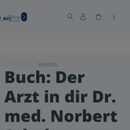
Warenkorb en
Shop
Wissen
Bewerten
Buch: Der
Durchschnittliche Bewertung von 0 von 5 Sternen
Arzt in dir Dr.
med. Norbert