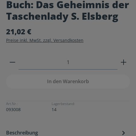
Buch: Das Geheimnis der
Durchschnittliche Bewertung von 0 von 5 Sternen
Taschenlady S. Elsberg
21,02 €
Preise inkl. MwSt. zzgl. Versandkosten
Produkt Anzahl: Gib den gewünschten Wert ein ode
In den Warenkorb
Art.Nr.:
Lagerbestand:
093008
14
Beschreibung