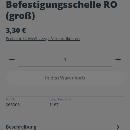
Befestigungsschelle RO
Durchschnittliche Bewertung von 0 von 5 Sternen
(groß)
3,30 €
Preise inkl. MwSt. zzgl. Versandkosten
Produkt Anzahl: Gib den gewünschten Wert ein ode
In den Warenkorb
Art.Nr.:
Lagerbestand:
065008
1167
Beschreibung