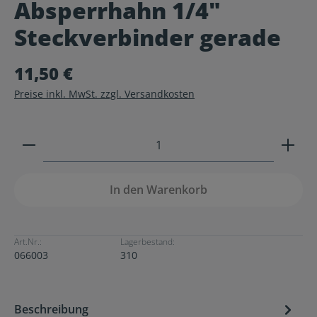
Absperrhahn 1/4"
Durchschnittliche Bewertung von 0 von 5 Sternen
Steckverbinder gerade
11,50 €
Preise inkl. MwSt. zzgl. Versandkosten
Produkt Anzahl: Gib den gewünschten Wert ein ode
In den Warenkorb
Art.Nr.:
Lagerbestand:
066003
310
Beschreibung