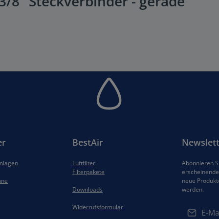
/8" Steckverbinder - gerade"
er
BestAir
Newslett
anlagen
Luftfilter
Abonnieren Si
Filterpakete
erscheinenden
hne
neue Produkt
Downloads
werden.
E-Mail-Adres
Widerrufsformular