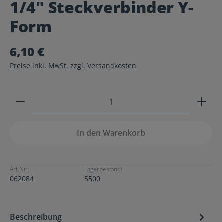
1/4" Steckverbinder Y-
Durchschnittliche Bewertung von 0 von 5 Sternen
Form
6,10 €
Preise inkl. MwSt. zzgl. Versandkosten
Produkt Anzahl: Gib den gewünschten Wert ein ode
In den Warenkorb
Art.Nr.:
Lagerbestand:
062084
5500
Beschreibung